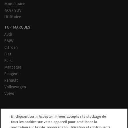
Monospace
4X4 / SUV
Utilitaire
TOP MARQUES
Audi
BMW
Citroen
Fiat
Ford
Mercedes
Peugeot
Renault
Volkswagen
Volvo
* Pour tous les trajets de la vie.
En cliquant sur « Accepter », vous acceptez le stockage de
tous les cookies sur votre appareil pour améliorer la
navigation sur le site, analyser son utilisation et contribuer à