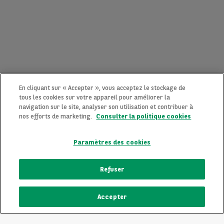
En cliquant sur « Accepter », vous acceptez le stockage de
tous les cookies sur votre appareil pour améliorer la
navigation sur le site, analyser son utilisation et contribuer à
nos efforts de marketing.
Consulter la politique cookies
Paramètres des cookies
CONTACTEZ-NOUS MAINTENANT !
Refuser
Une question ?
Accepter
Nous sommes là pour vous.
ECRIVEZ-NOUS