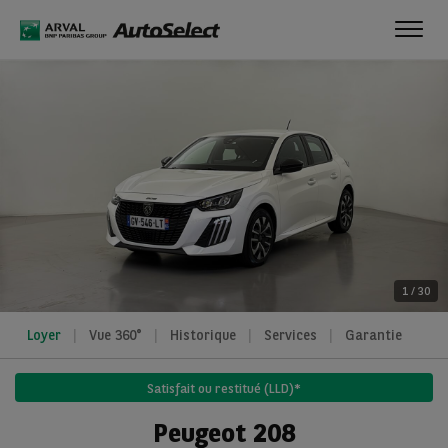
Toggl
navig
1
/
30
Loyer
Vue 360°
Historique
Services
Garantie
Satisfait ou restitué (LLD)*
Peugeot 208