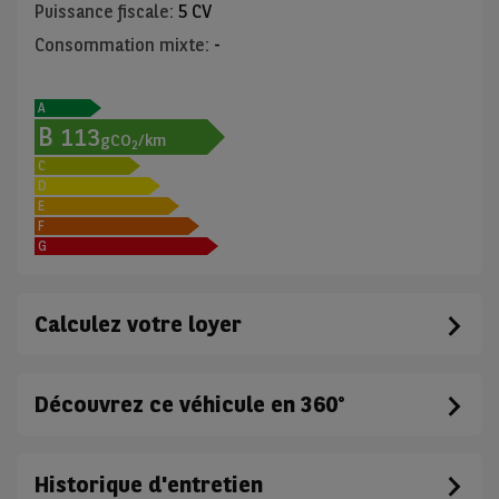
Puissance fiscale
:
5 CV
Consommation mixte
:
-
A
B
113
gCO
/km
2
C
D
E
F
G
Calculez votre loyer
Découvrez ce véhicule en 360°
Historique d'entretien