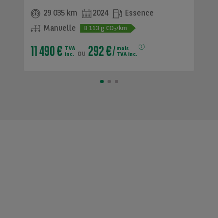
29 035 km
2024
Essence
Manuelle
B
113
g CO
/km
2
11 490 €
292 €
TVA
mois
ou
inc.
TVA inc.