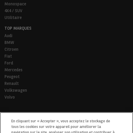
Monospace
4X4 / SUV
Utilitaire
TOP MARQUES
Audi
BMW
Citroen
Fiat
Ford
Mercedes
Peugeot
Renault
Volkswagen
Volvo
* Pour tous les trajets de la vie.
En cliquant sur « Accepter », vous acceptez le stockage de
tous les cookies sur votre appareil pour améliorer la
navigation sur le site, analyser son utilisation et contribuer à