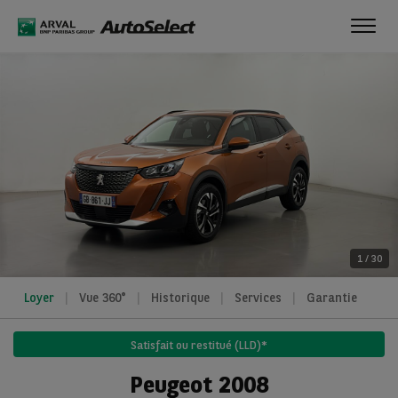
Toggl
navig
1
/
30
Loyer
Vue 360°
Historique
Services
Garantie
Satisfait ou restitué (LLD)*
Peugeot 2008