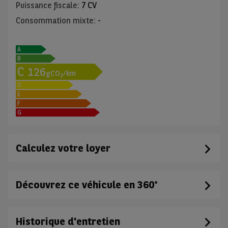
Puissance fiscale
:
7 CV
Consommation mixte
:
-
A
B
C
126
gCO
/km
2
D
E
F
G
Calculez votre loyer
Découvrez ce véhicule en 360°
Historique d'entretien