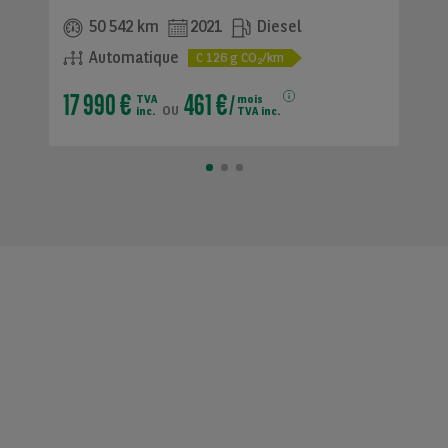
50 542 km
2021
Diesel
Automatique
C
126
g CO
/km
2
17 990 €
461 €
TVA
mois
ou
inc.
TVA inc.