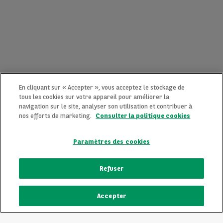
En cliquant sur « Accepter », vous acceptez le stockage de
tous les cookies sur votre appareil pour améliorer la
navigation sur le site, analyser son utilisation et contribuer à
nos efforts de marketing.
Consulter la politique cookies
Paramètres des cookies
CONTACTEZ-NOUS MAINTENANT !
Refuser
Une question ?
Accepter
Nous sommes là pour vous.
ECRIVEZ-NOUS