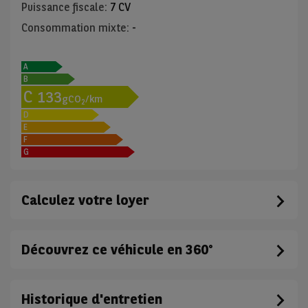
Puissance fiscale
:
7 CV
Consommation mixte
:
-
A
B
C
133
gCO
/km
2
D
E
F
G
Calculez votre loyer
Découvrez ce véhicule en 360°
Historique d'entretien