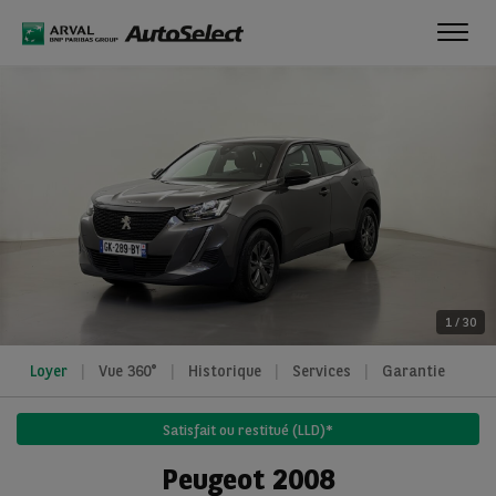
Toggl
navig
1
/
30
Loyer
Vue 360°
Historique
Services
Garantie
Satisfait ou restitué (LLD)*
Peugeot 2008