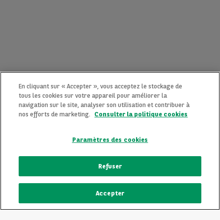
En cliquant sur « Accepter », vous acceptez le stockage de
tous les cookies sur votre appareil pour améliorer la
navigation sur le site, analyser son utilisation et contribuer à
nos efforts de marketing.
Consulter la politique cookies
Paramètres des cookies
CONTACTEZ-NOUS MAINTENANT !
Refuser
Une question ?
Accepter
Nous sommes là pour vous.
ECRIVEZ-NOUS