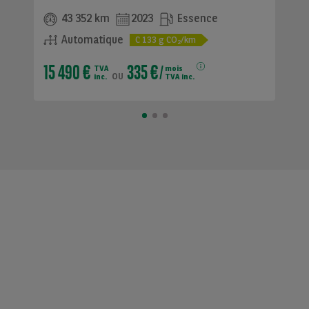
43 352 km
2023
Essence
Automatique
C
133
g CO
/km
2
15 490 €
335 €
TVA
mois
ou
inc.
TVA inc.