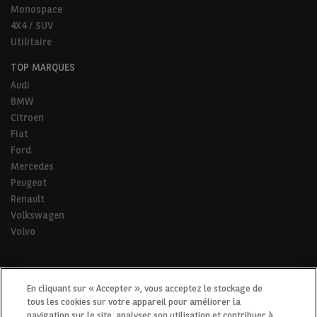
Monospace
4X4 / SUV
Utilitaire
TOP MARQUES
Audi
BMW
Citroen
Fiat
Ford
Mercedes
Peugeot
Renault
Volkswagen
Volvo
* Pour tous les trajets de la vie.
En cliquant sur « Accepter », vous acceptez le stockage de
tous les cookies sur votre appareil pour améliorer la
navigation sur le site, analyser son utilisation et contribuer à