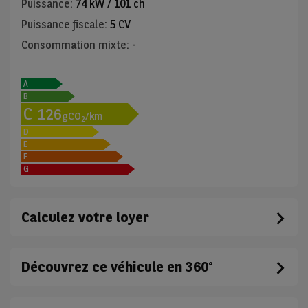
Puissance
:
74 kW / 101 ch
Puissance fiscale
:
5 CV
Consommation mixte
:
-
A
B
C
126
gCO
/km
2
D
E
F
G
Calculez votre loyer
Découvrez ce véhicule en 360°