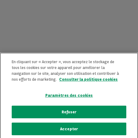
En cliquant sur « Accepter », vous acceptez le stockage de
tous les cookies sur votre appareil pour améliorer la
navigation sur le site, analyser son utilisation et contribuer à
nos efforts de marketing.
Consulter la politique cookies
Paramètres des cookies
CONTACTEZ-NOUS MAINTENANT !
Refuser
Une question ?
Accepter
Nous sommes là pour vous.
ECRIVEZ-NOUS