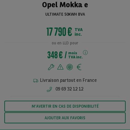
Opel Mokka e
ULTIMATE 50KWH BVA
Voir toutes les
17 790 €
TVA
photos
inc.
ou en LLD pour
348 €
mois
TVA inc.
Livraison partout en France
09 69 32 12 12
M'AVERTIR EN CAS DE DISPONIBILITÉ
AJOUTER AUX FAVORIS