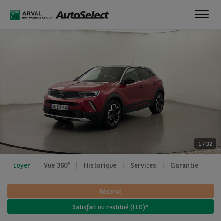
Toggl
navig
1
/
32
Loyer
Vue 360°
Historique
Services
Garantie
Réservé
Satisfait ou restitué (LLD)*