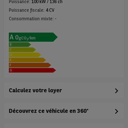
Puissance
:
100 kW / 136 ch
Puissance fiscale
:
4 CV
Consommation mixte
:
-
A
0
gCO
/km
2
B
C
D
E
F
G
Calculez votre loyer
Découvrez ce véhicule en 360°