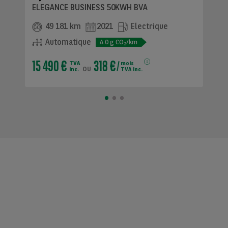
ELEGANCE BUSINESS 50KWH BVA
49 181 km
2021
Electrique
Automatique
A
0
g CO
/km
2
15 490 €
318 €
TVA
mois
ou
inc.
TVA inc.