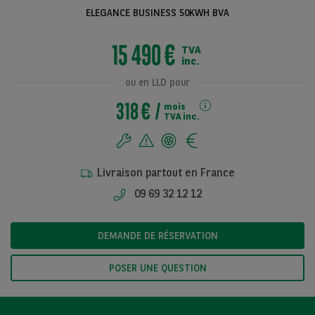
ELEGANCE BUSINESS 50KWH BVA
15 490 €
TVA
Voir toutes les
inc.
photos
ou en LLD pour
318 €
mois
TVA inc.
Livraison partout en France
09 69 32 12 12
DEMANDE DE RÉSERVATION
POSER UNE QUESTION