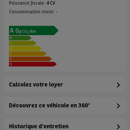
Puissance fiscale
:
4 CV
Consommation mixte
:
-
A
0
gCO
/km
2
B
C
D
E
F
G
Calculez votre loyer
Découvrez ce véhicule en 360°
Historique d'entretien