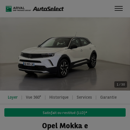
Toggl
navig
1
/
30
Loyer
Vue 360°
Historique
Services
Garantie
Satisfait ou restitué (LLD)*
Opel Mokka e