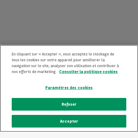
En cliquant sur « Accepter », vous acceptez le stockage de
tous les cookies sur votre appareil pour améliorer la
navigation sur le site, analyser son utilisation et contribuer à
nos efforts de marketing.
Consulter la politique cookies
Paramètres des cookies
CONTACTEZ-NOUS MAINTENANT !
Refuser
Une question ?
Accepter
Nous sommes là pour vous.
ECRIVEZ-NOUS