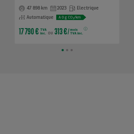
47 898 km
2023
Electrique
Automatique
A
0
g CO
/km
2
17 790 €
313 €
TVA
mois
ou
inc.
TVA inc.