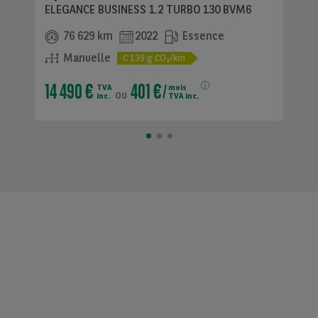
ELEGANCE BUSINESS 1.2 TURBO 130 BVM6
76 629 km
2022
Essence
Manuelle
C
139
g CO
/km
2
14 490 €
401 €
TVA
mois
ou
inc.
TVA inc.