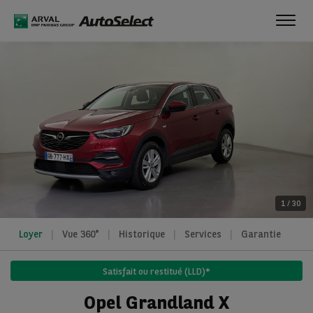
Toggl
navig
1
/
30
Loyer
Vue 360°
Historique
Services
Garantie
Satisfait ou restitué (LLD)*
Opel Grandland X