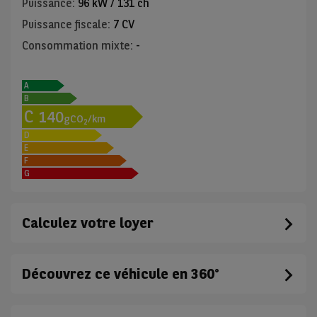
Puissance
:
96 kW / 131 ch
Puissance fiscale
:
7 CV
Consommation mixte
:
-
A
B
C
140
gCO
/km
2
D
E
F
G
Calculez votre loyer
Découvrez ce véhicule en 360°