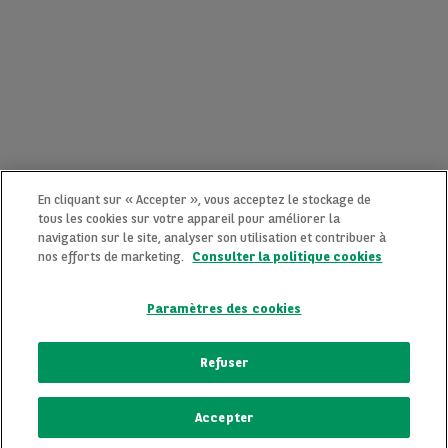
En cliquant sur « Accepter », vous acceptez le stockage de
tous les cookies sur votre appareil pour améliorer la
navigation sur le site, analyser son utilisation et contribuer à
nos efforts de marketing.
Consulter la politique cookies
Paramètres des cookies
CONTACTEZ-NOUS MAINTENANT !
Refuser
Une question ?
Accepter
Nous sommes là pour vous.
ECRIVEZ-NOUS