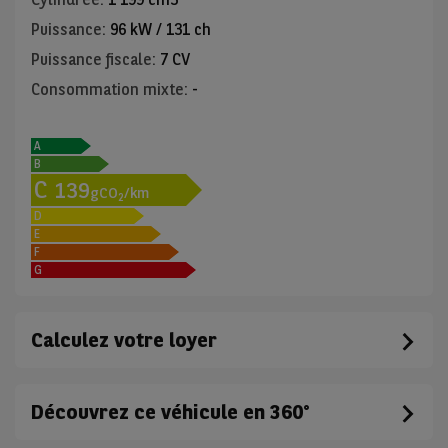
Puissance
:
96 kW / 131 ch
Puissance fiscale
:
7 CV
Consommation mixte
:
-
A
B
C
139
gCO
/km
2
D
E
F
G
Calculez votre loyer
Découvrez ce véhicule en 360°