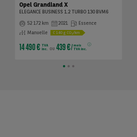
Opel Grandland X
ELEGANCE BUSINESS 1.2 TURBO 130 BVM6
52 172 km
2021
Essence
Manuelle
C
140
g CO
/km
2
14 490 €
439 €
TVA
mois
ou
inc.
TVA inc.