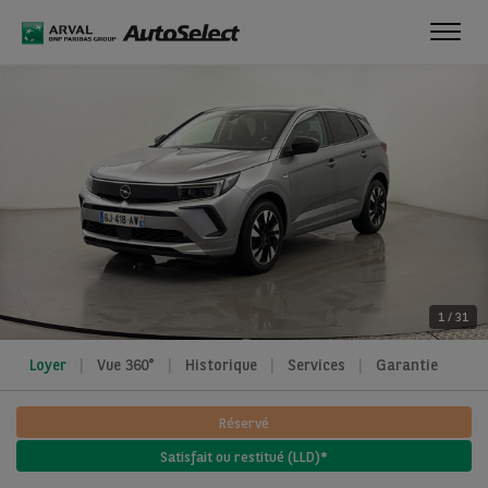
Toggl
navig
1
/
31
Loyer
Vue 360°
Historique
Services
Garantie
Réservé
Satisfait ou restitué (LLD)*