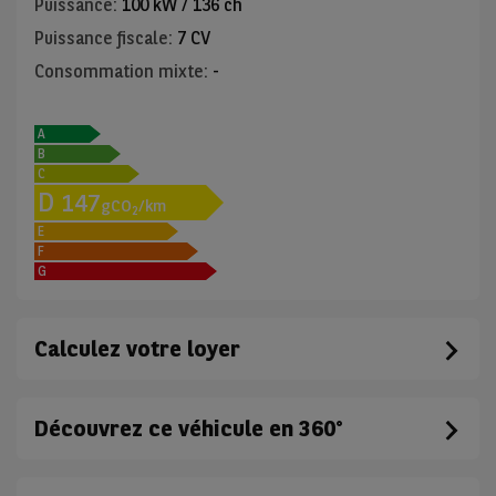
Puissance
:
100 kW / 136 ch
Puissance fiscale
:
7 CV
Consommation mixte
:
-
A
B
C
D
147
gCO
/km
2
E
F
G
Calculez votre loyer
Découvrez ce véhicule en 360°