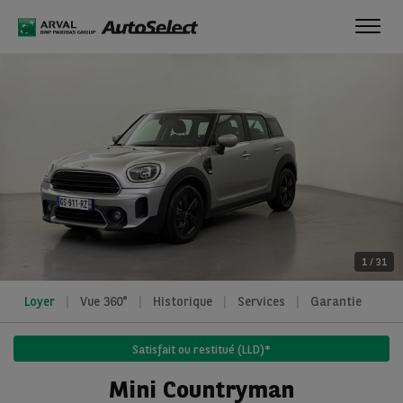
Toggl
navig
1
/
31
Loyer
Vue 360°
Historique
Services
Garantie
Satisfait ou restitué (LLD)*
Mini Countryman