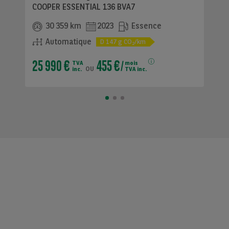
COOPER ESSENTIAL 136 BVA7
30 359 km
2023
Essence
Automatique
D
147
g CO
/km
2
25 990 €
455 €
TVA
mois
ou
inc.
TVA inc.