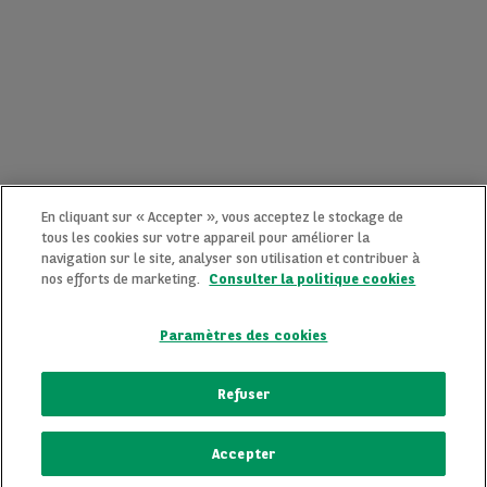
En cliquant sur « Accepter », vous acceptez le stockage de
tous les cookies sur votre appareil pour améliorer la
navigation sur le site, analyser son utilisation et contribuer à
nos efforts de marketing.
Consulter la politique cookies
Paramètres des cookies
CONTACTEZ-NOUS MAINTENANT !
Refuser
Une question ?
Accepter
Nous sommes là pour vous.
ECRIVEZ-NOUS