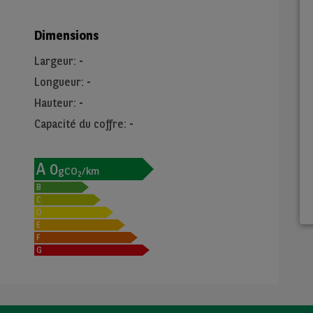
Dimensions
Largeur
:
-
Longueur
:
-
Hauteur
:
-
Capacité du coffre
:
-
A
0
gCO
/km
2
B
C
D
E
F
G