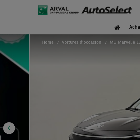
Acha
Home
Voitures d'occasion
MG Marvel R L