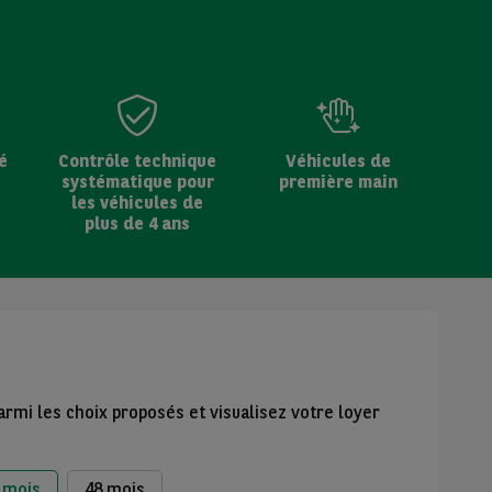
é
Contrôle technique
Véhicules de
systématique pour
première main
les véhicules de
plus de 4 ans
armi les choix proposés et visualisez votre loyer
 mois
48 mois