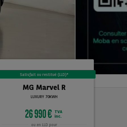
Satisfait ou restitué (LLD)*
MG Marvel R
LUXURY 70KWH
26 990 €
TVA
inc.
ou en LLD pour