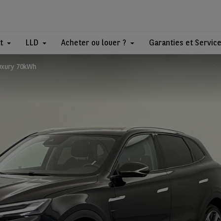
t
LLD
Acheter ou louer ?
Garanties et Servic
uxury 70kWh