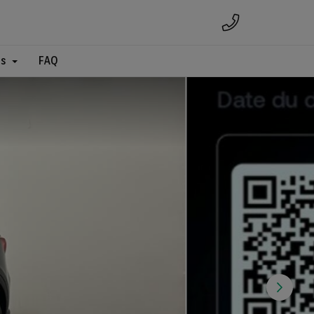
es
FAQ