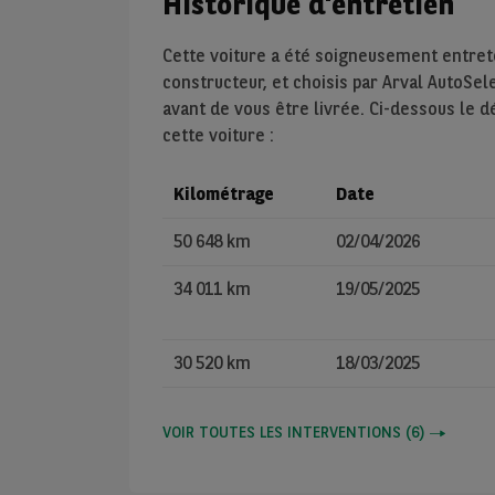
Historique d'entretien
Cette voiture a été soigneusement entre
constructeur, et choisis par Arval AutoSel
avant de vous être livrée. Ci-dessous le d
cette voiture :
Kilométrage
Date
50 648 km
02/04/2026
34 011 km
19/05/2025
30 520 km
18/03/2025
VOIR TOUTES LES INTERVENTIONS
(
6
)