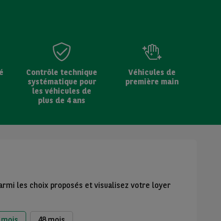
é
Contrôle technique
Véhicules de
systématique pour
première main
les véhicules de
plus de 4 ans
armi les choix proposés et visualisez votre loyer
 mois
48 mois