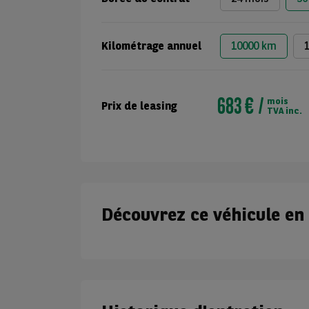
Kilométrage annuel
10000 km
683 €
mois
Prix de leasing
TVA inc.
Découvrez ce véhicule en