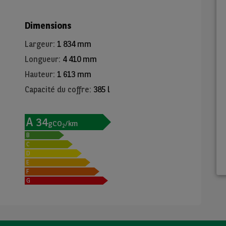
Dimensions
Largeur
:
1 834 mm
Longueur
:
4 410 mm
Hauteur
:
1 613 mm
Capacité du coffre
:
385 l
A
34
gCO
/km
2
B
C
D
E
F
G