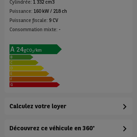
Cylindrée
:
1 332 cm3
Puissance
:
160 kW / 218 ch
Puissance fiscale
:
9 CV
Consommation mixte
:
-
A
24
gCO
/km
2
B
C
D
E
F
G
Calculez votre loyer
Découvrez ce véhicule en 360°