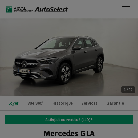
Toggl
navig
1
/
30
Loyer
Vue 360°
Historique
Services
Garantie
Satisfait ou restitué (LLD)*
Mercedes GLA