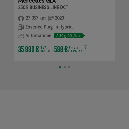
Mercedes GLA
250 E BUSINESS LINE DCT
27 057 km
2023
Essence Plug-in Hybrid
Automatique
A
30
g CO
/km
2
35 990 €
598 €
TVA
mois
ou
inc.
TVA inc.