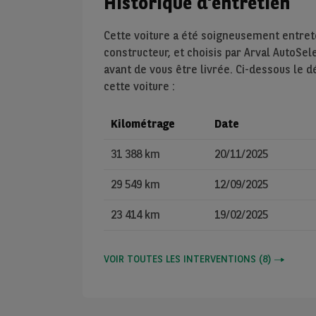
Historique d'entretien
Cette voiture a été soigneusement entre
constructeur, et choisis par Arval AutoSel
avant de vous être livrée. Ci-dessous le d
cette voiture :
Kilométrage
Date
31 388 km
20/11/2025
29 549 km
12/09/2025
23 414 km
19/02/2025
VOIR TOUTES LES INTERVENTIONS
(
8
)