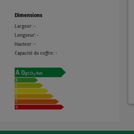
Dimensions
Largeur
:
-
Longueur
:
-
Hauteur
:
-
Capacité du coffre
:
-
A
0
gCO
/km
2
B
C
D
E
F
G