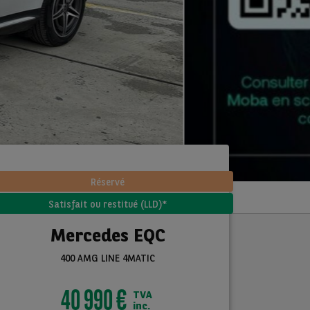
Réservé
Satisfait ou restitué (LLD)*
Mercedes EQC
400 AMG LINE 4MATIC
40 990 €
TVA
inc.