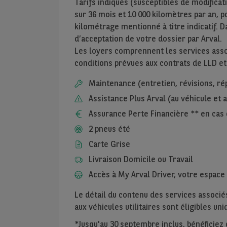
Tarifs indiqués (susceptibles de modificat
sur
36
mois et
10 000
kilomètres par an, pou
kilométrage mentionné à titre indicatif. D
d’acceptation de votre dossier par Arval.
Les loyers comprennent les services assoc
conditions prévues aux contrats de LLD et
Maintenance (entretien, révisions, ré
Assistance Plus Arval (au véhicule et
Assurance Perte Financière ** en cas 
2 pneus été
Carte Grise
Livraison Domicile ou Travail
Accès à My Arval Driver, votre espace 
Le détail du contenu des services associés
aux véhicules utilitaires sont éligibles u
*Jusqu'au 30 septembre inclus, bénéficiez de