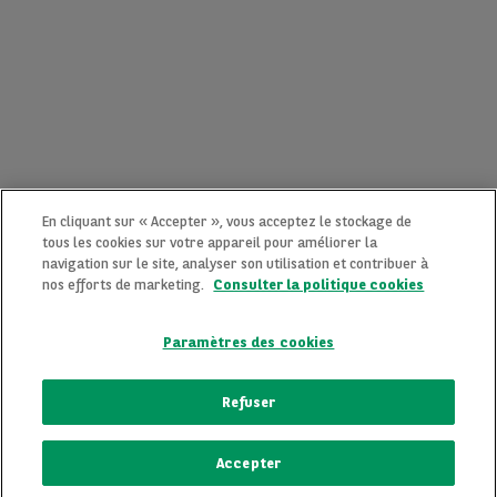
En cliquant sur « Accepter », vous acceptez le stockage de
tous les cookies sur votre appareil pour améliorer la
navigation sur le site, analyser son utilisation et contribuer à
nos efforts de marketing.
Consulter la politique cookies
Paramètres des cookies
CONTACTEZ-NOUS MAINTENANT !
Refuser
Une question ?
Accepter
Nous sommes là pour vous.
ECRIVEZ-NOUS