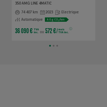
350 AMG LINE 4MATIC
74 407 km
2023
Electrique
Automatique
A
0
g CO
/km
2
36 090 €
572 €
TVA
mois
ou
inc.
TVA inc.