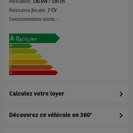
Puissance
:
140 kW / 190 ch
Puissance fiscale
:
7 CV
Consommation mixte
:
-
A
0
gCO
/km
2
B
C
D
E
F
G
Calculez votre loyer
Découvrez ce véhicule en 360°