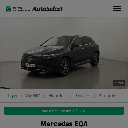
Toggl
navig
1
/
33
Loyer
Vue 360°
Historique
Services
Garantie
Satisfait ou restitué (LLD)*
Mercedes EQA