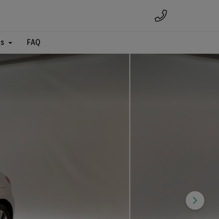
es
FAQ