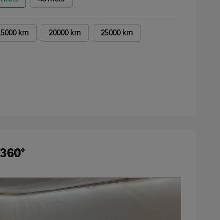
15000 km
20000 km
25000 km
 360°