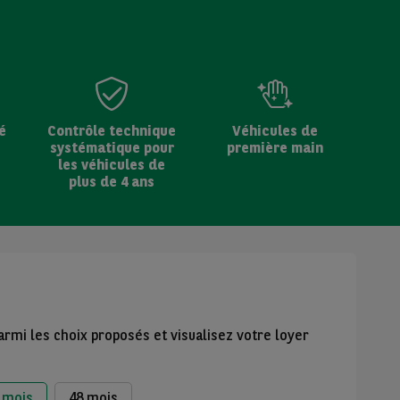
é
Contrôle technique
Véhicules de
systématique pour
première main
les véhicules de
plus de 4 ans
armi les choix proposés et visualisez votre loyer
 mois
48 mois