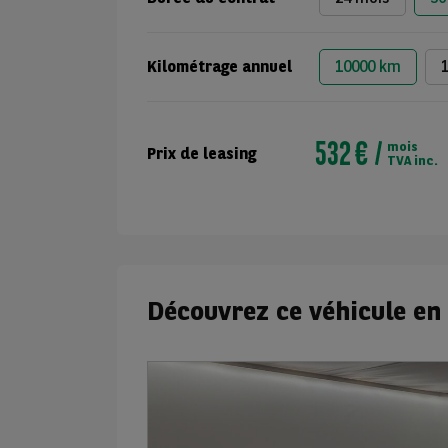
Kilométrage annuel
10000 km
532 €
mois
Prix de leasing
TVA inc.
Découvrez ce véhicule en