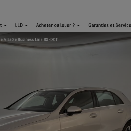
t
LLD
Acheter ou louer ?
Garanties et Servic
e A 250 e Business Line 8G-DCT