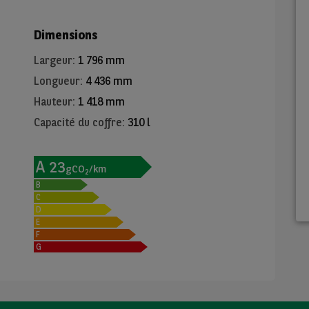
Dimensions
Largeur
:
1 796 mm
Longueur
:
4 436 mm
Hauteur
:
1 418 mm
Capacité du coffre
:
310 l
A
23
gCO
/km
2
B
C
D
E
F
G