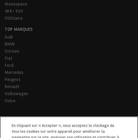
Monospace
4X4 / SUV
Utilitaire
TOP MARQUES
Audi
BMW
Citroen
Fiat
Ford
Mercedes
Peugeot
Renault
Volkswagen
Volvo
* Pour tous les trajets de la vie.
En cliquant sur « Accepter », vous acceptez le stockage de
tous les cookies sur votre appareil pour améliorer la
navigation sur le site, analyser son utilisation et contribuer à