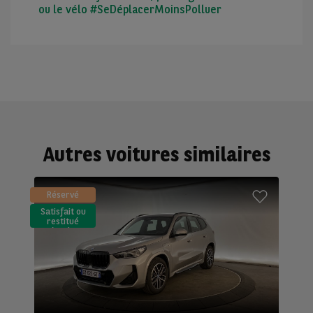
ou le vélo #SeDéplacerMoinsPolluer
Autres voitures similaires
Réservé
Satisfait ou
restitué
(LLD)*