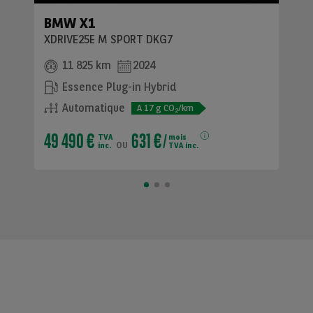
BMW X1
XDRIVE25E M SPORT DKG7
11 825 km
2024
Essence Plug-in Hybrid
Automatique
A
17
g CO
/km
2
49 490 €
631 €
TVA
mois
ou
inc.
TVA inc.