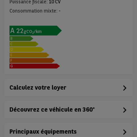
Puissance fiscale
:
10 CV
Consommation mixte
:
-
A
22
gCO
/km
2
B
C
D
E
F
G
Calculez votre loyer
Découvrez ce véhicule en 360°
Principaux équipements