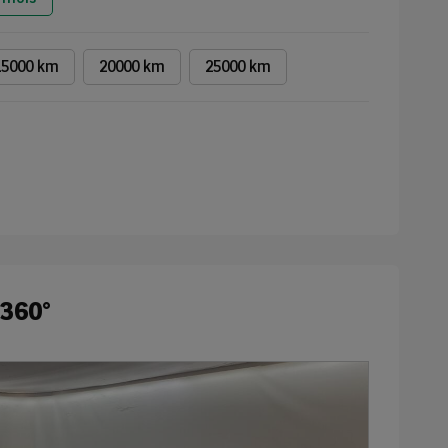
15000 km
20000 km
25000 km
 360°