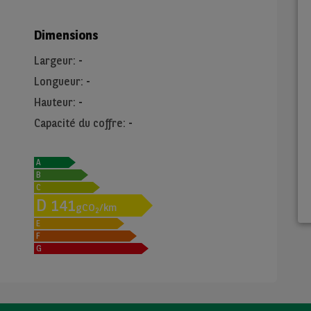
Dimensions
Largeur
:
-
Longueur
:
-
Hauteur
:
-
Capacité du coffre
:
-
A
B
C
D
141
gCO
/km
2
E
F
G