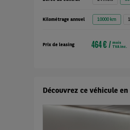
Kilométrage annuel
10000 km
464 €
mois
Prix de leasing
TVA inc.
Découvrez ce véhicule en