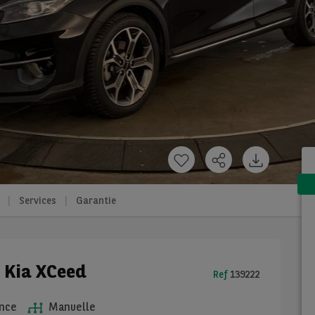
Services
Garantie
e Kia XCeed
Ref
139222
nce
Manuelle