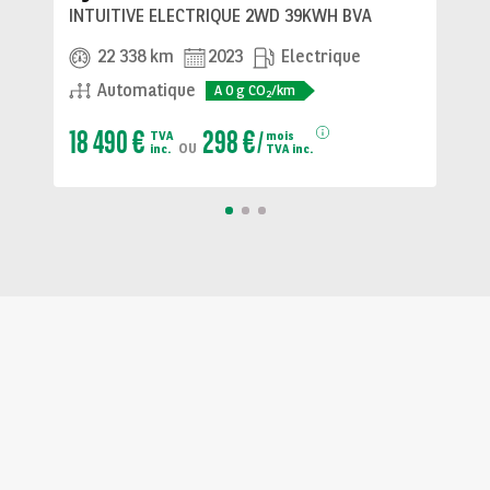
INTUITIVE ELECTRIQUE 2WD 39KWH BVA
22 338 km
2023
Electrique
Automatique
A
0
g CO
/km
2
18 490 €
298 €
TVA
mois
ou
inc.
TVA inc.