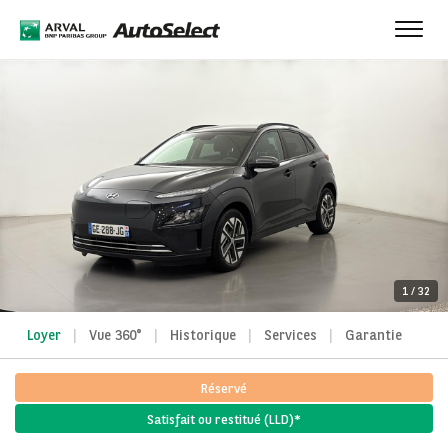
Toggl
navig
1
/
32
Loyer
Vue 360°
Historique
Services
Garantie
Réservé
Satisfait ou restitué (LLD)*