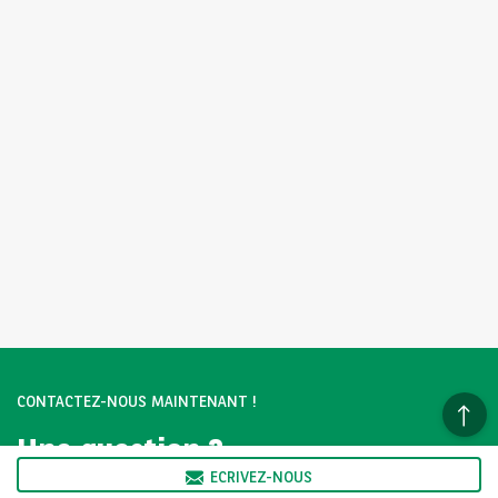
CONTACTEZ-NOUS MAINTENANT !
Une question ?
Nous sommes là pour vous.
ECRIVEZ-NOUS