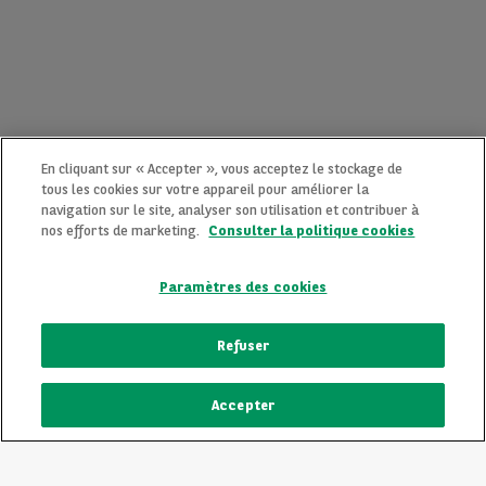
En cliquant sur « Accepter », vous acceptez le stockage de
tous les cookies sur votre appareil pour améliorer la
navigation sur le site, analyser son utilisation et contribuer à
nos efforts de marketing.
Consulter la politique cookies
Paramètres des cookies
CONTACTEZ-NOUS MAINTENANT !
Refuser
Une question ?
Accepter
Nous sommes là pour vous.
ECRIVEZ-NOUS
Vous souhaitez une précision sur un modèle qui vous plait