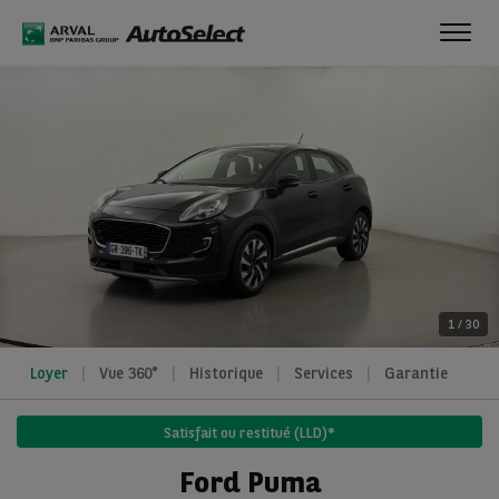
Toggl
navig
1
/
30
Loyer
Vue 360°
Historique
Services
Garantie
Satisfait ou restitué (LLD)*
Ford Puma