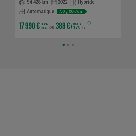
54 428 km
2022
Hybride
Automatique
A
0
g CO
/km
2
17 990 €
388 €
TVA
mois
ou
inc.
TVA inc.