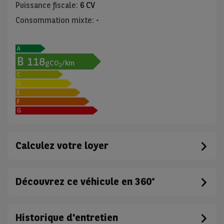
Puissance fiscale
:
6 CV
Consommation mixte
:
-
A
B
118
gCO
/km
2
C
D
E
F
G
Calculez votre loyer
Découvrez ce véhicule en 360°
Historique d'entretien