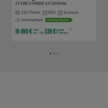
ST-LINE X HYBRID 2.5 190 BVA6
110 774 km
2023
Essence
Automatique
B
120
g CO
/km
2
19 490 €
539 €
TVA
mois
ou
inc.
TVA inc.