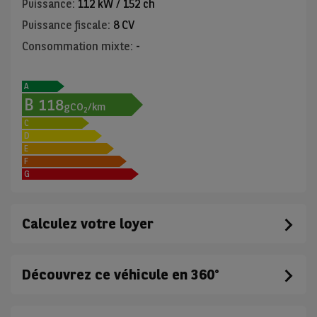
Puissance
:
112 kW / 152 ch
Puissance fiscale
:
8 CV
Consommation mixte
:
-
A
B
118
gCO
/km
2
C
D
E
F
G
Calculez votre loyer
Découvrez ce véhicule en 360°