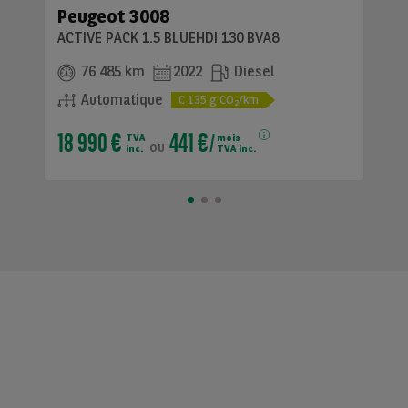
Peugeot 3008
ACTIVE PACK 1.5 BLUEHDI 130 BVA8
76 485 km
2022
Diesel
Automatique
C
135
g CO
/km
2
18 990 €
441 €
TVA
mois
ou
inc.
TVA inc.