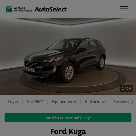
Toggl
navig
1
/
24
Loyer
Vue 360°
Equipements
Historique
Services
Satisfait ou restitué (LLD)*
Ford Kuga