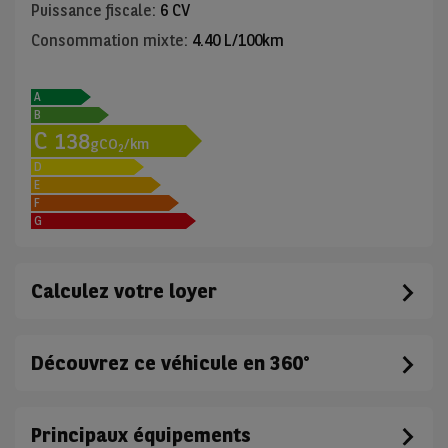
Puissance fiscale
:
6 CV
Consommation mixte
:
4.40 L/100km
A
B
C
138
gCO
/km
2
D
E
F
G
Calculez votre loyer
Découvrez ce véhicule en 360°
Principaux équipements