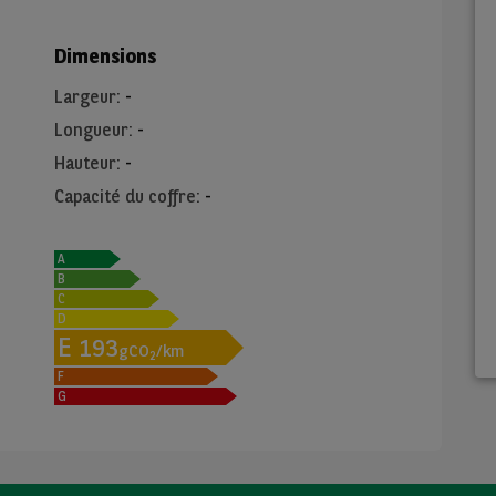
Dimensions
Largeur
:
-
Longueur
:
-
Hauteur
:
-
Capacité du coffre
:
-
A
B
C
D
E
193
gCO
/km
2
F
G