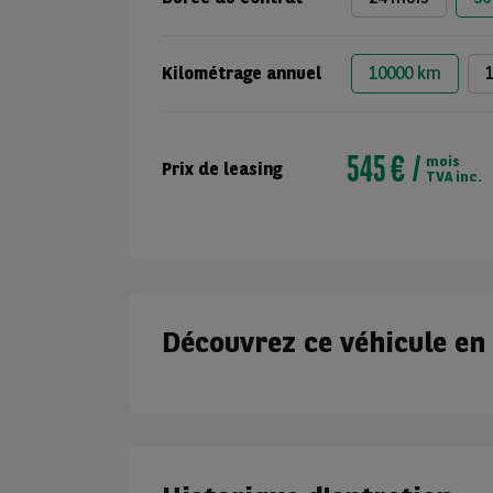
Kilométrage annuel
10000 km
545 €
mois
Prix de leasing
TVA inc.
Découvrez ce véhicule en