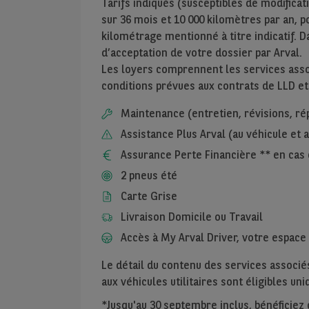
Tarifs indiqués (susceptibles de modificat
sur
36
mois et
10 000
kilomètres par an, pou
kilométrage mentionné à titre indicatif. D
d’acceptation de votre dossier par Arval.
Les loyers comprennent les services assoc
conditions prévues aux contrats de LLD et
Maintenance (entretien, révisions, ré
Assistance Plus Arval (au véhicule et
Assurance Perte Financière ** en cas 
2 pneus été
Carte Grise
Livraison Domicile ou Travail
Accès à My Arval Driver, votre espace 
Le détail du contenu des services associés
aux véhicules utilitaires sont éligibles u
*Jusqu'au 30 septembre inclus, bénéficiez de