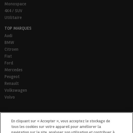
Monospace
4X4 / SUV
Utilitaire
TOP MARQUES
Audi
BMW
Citroen
Fiat
Ford
Mercedes
Peugeot
Renault
Volkswagen
Volvo
* Pour tous les trajets de la vie.
En cliquant sur « Accepter », vous acceptez le stockage de
tous les cookies sur votre appareil pour améliorer la
navigation sur le site, analyser son utilisation et contribuer à