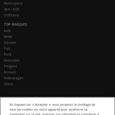
Monospace
4X4 / SUV
Utilitaire
TOP MARQUES
Audi
BMW
Citroen
Fiat
Ford
Mercedes
Peugeot
Renault
Volkswagen
Volvo
* Pour tous les trajets de la vie.
En cliquant sur « Accepter », vous acceptez le stockage de
tous les cookies sur votre appareil pour améliorer la
navigation sur le site, analyser son utilisation et contribuer à