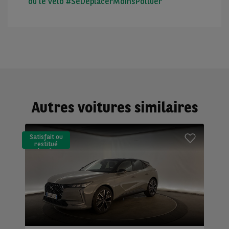
ou le vélo #SeDéplacerMoinsPolluer
Autres voitures similaires
Satisfait ou
restitué
(LLD)*