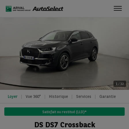
Toggl
navig
1
/
32
Loyer
Vue 360°
Historique
Services
Garantie
Satisfait ou restitué (LLD)*
DS DS7 Crossback