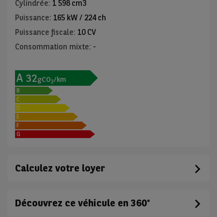
Cylindrée
:
1 598 cm3
Puissance
:
165 kW / 224 ch
Puissance fiscale
:
10 CV
Consommation mixte
:
-
A
32
gCO
/km
2
B
C
D
E
F
G
Calculez votre loyer
Découvrez ce véhicule en 360°