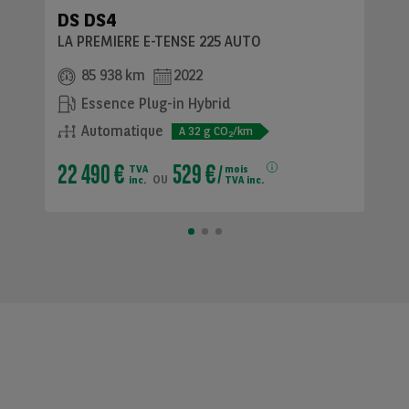
DS DS4
LA PREMIERE E-TENSE 225 AUTO
85 938 km
2022
Essence Plug-in Hybrid
Automatique
A
32
g CO
/km
2
22 490 €
529 €
TVA
mois
ou
inc.
TVA inc.