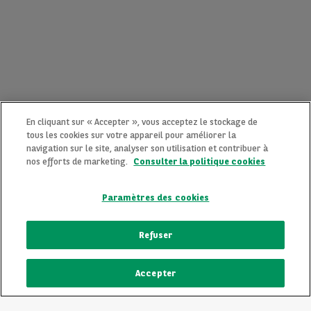
En cliquant sur « Accepter », vous acceptez le stockage de
tous les cookies sur votre appareil pour améliorer la
navigation sur le site, analyser son utilisation et contribuer à
nos efforts de marketing.
Consulter la politique cookies
Paramètres des cookies
CONTACTEZ-NOUS MAINTENANT !
Refuser
Une question ?
Accepter
Nous sommes là pour vous.
ECRIVEZ-NOUS