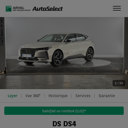
Toggl
navig
1
/
30
Loyer
Vue 360°
Historique
Services
Garantie
Satisfait ou restitué (LLD)*
DS DS4