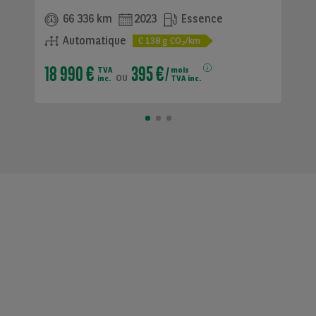
66 336 km
2023
Essence
Automatique
C
138
g CO
/km
2
18 990 €
395 €
TVA
mois
ou
inc.
TVA inc.