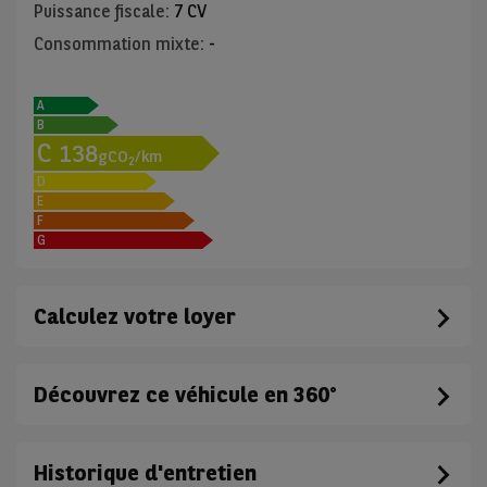
Puissance fiscale
:
7 CV
Consommation mixte
:
-
A
B
C
138
gCO
/km
2
D
E
F
G
Calculez votre loyer
Découvrez ce véhicule en 360°
Historique d'entretien