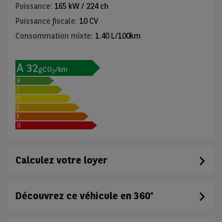
Puissance
:
165 kW / 224 ch
Puissance fiscale
:
10 CV
Consommation mixte
:
1.40 L/100km
A
32
gCO
/km
2
B
C
D
E
F
G
Calculez votre loyer
Découvrez ce véhicule en 360°