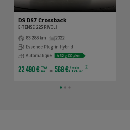
DS DS7 Crossback
E-TENSE 225 RIVOLI
83 288 km
2022
Essence Plug-in Hybrid
Automatique
A
32
g CO
/km
2
22 490 €
568 €
TVA
mois
ou
inc.
TVA inc.