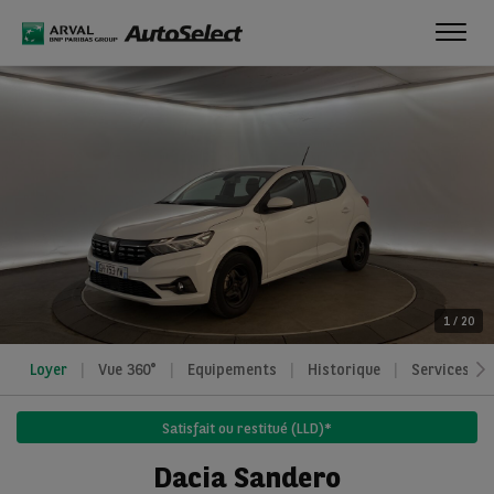
Toggl
navig
1
/
20
Loyer
Vue 360°
Equipements
Historique
Services
Satisfait ou restitué (LLD)*
Dacia Sandero