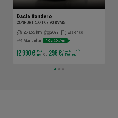
Dacia Sandero
CONFORT 1.0 TCE 90 BVM5
26 155 km
2022
Essence
Manuelle
A
0
g CO
/km
2
12 990 €
298 €
TVA
mois
ou
inc.
TVA inc.