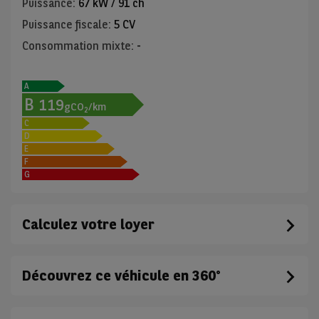
Puissance
:
67 kW / 91 ch
Puissance fiscale
:
5 CV
Consommation mixte
:
-
A
B
119
gCO
/km
2
C
D
E
F
G
Calculez votre loyer
Découvrez ce véhicule en 360°