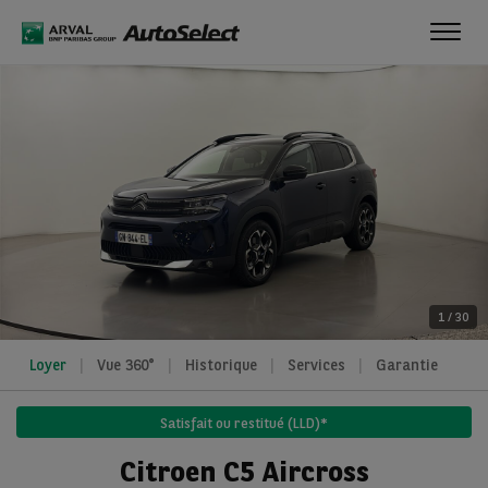
Toggl
navig
1
/
30
Loyer
Vue 360°
Historique
Services
Garantie
Satisfait ou restitué (LLD)*
Citroen C5 Aircross