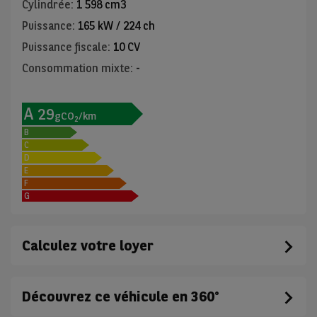
Cylindrée
:
1 598 cm3
Puissance
:
165 kW / 224 ch
Puissance fiscale
:
10 CV
Consommation mixte
:
-
A
29
gCO
/km
2
B
C
D
E
F
G
Calculez votre loyer
Découvrez ce véhicule en 360°