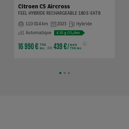
Citroen C5 Aircross
FEEL HYBRIDE RECHARGEABLE 180 E-EAT8
110 014 km
2023
Hybride
Automatique
A
35
g CO
/km
2
16 990 €
439 €
TVA
mois
ou
inc.
TVA inc.