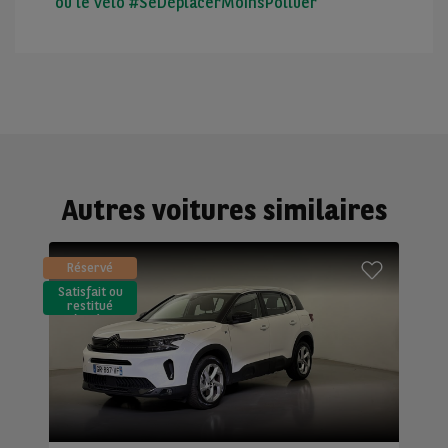
ou le vélo #SeDéplacerMoinsPolluer
Autres voitures similaires
Réservé
Satisfait ou
restitué
(LLD)*