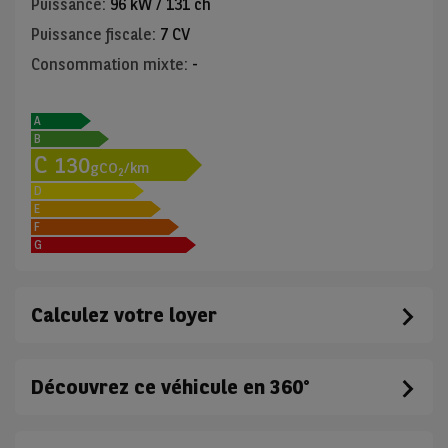
Puissance
:
96 kW / 131 ch
Puissance fiscale
:
7 CV
Consommation mixte
:
-
A
B
C
130
gCO
/km
2
D
E
F
G
Calculez votre loyer
Découvrez ce véhicule en 360°