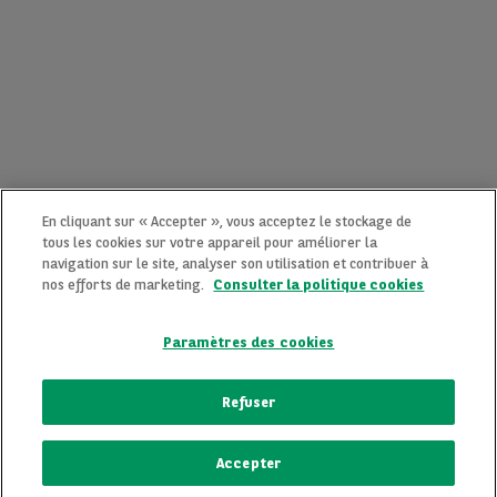
En cliquant sur « Accepter », vous acceptez le stockage de
tous les cookies sur votre appareil pour améliorer la
navigation sur le site, analyser son utilisation et contribuer à
nos efforts de marketing.
Consulter la politique cookies
Paramètres des cookies
CONTACTEZ-NOUS MAINTENANT !
Refuser
Une question ?
Accepter
Nous sommes là pour vous.
ECRIVEZ-NOUS