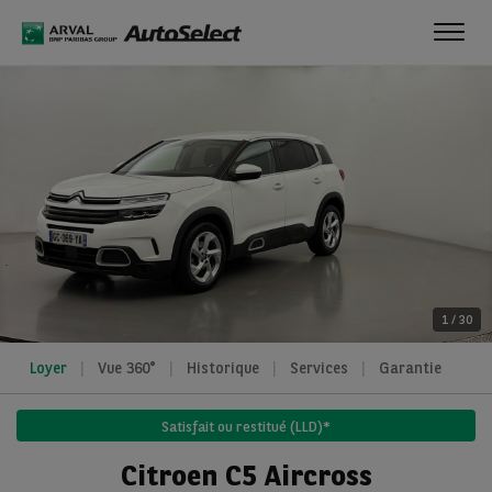
Toggl
navig
1
/
30
Loyer
Vue 360°
Historique
Services
Garantie
Satisfait ou restitué (LLD)*
Citroen C5 Aircross