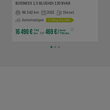
BUSINESS 1.5 BLUEHDI 130 BVA8
86 542 km
2021
Diesel
Automatique
C
136
g CO
/km
2
16 490 €
469 €
TVA
mois
ou
inc.
TVA inc.