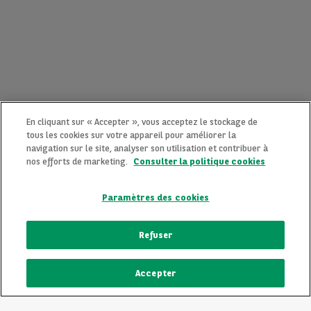
En cliquant sur « Accepter », vous acceptez le stockage de
tous les cookies sur votre appareil pour améliorer la
navigation sur le site, analyser son utilisation et contribuer à
nos efforts de marketing.
Consulter la politique cookies
Paramètres des cookies
CONTACTEZ-NOUS MAINTENANT !
Refuser
Une question ?
Accepter
Nous sommes là pour vous.
ECRIVEZ-NOUS