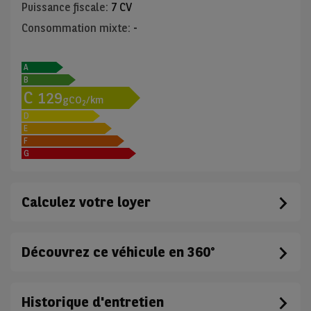
Puissance fiscale
:
7 CV
Consommation mixte
:
-
A
B
C
129
gCO
/km
2
D
E
F
G
Calculez votre loyer
Découvrez ce véhicule en 360°
Historique d'entretien