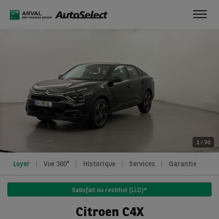
Toggl
navig
1
/
30
Loyer
Vue 360°
Historique
Services
Garantie
Satisfait ou restitué (LLD)*
Citroen C4X