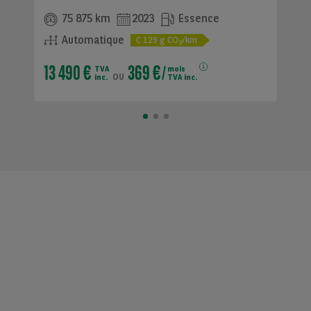
75 875 km
2023
Essence
Automatique
C
129
g CO
/km
2
13 490 €
369 €
TVA
mois
ou
inc.
TVA inc.