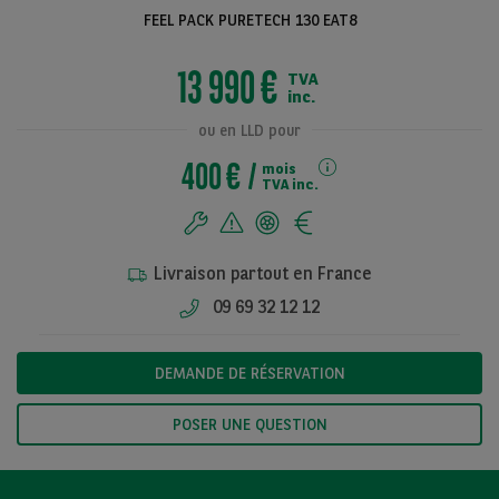
FEEL PACK PURETECH 130 EAT8
13 990 €
TVA
Voir toutes les
inc.
photos
ou en LLD pour
400 €
mois
TVA inc.
Livraison partout en France
09 69 32 12 12
DEMANDE DE RÉSERVATION
POSER UNE QUESTION