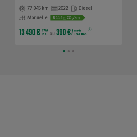
77 945 km
2022
Diesel
Manuelle
B
114
g CO
/km
2
13 490 €
390 €
TVA
mois
ou
inc.
TVA inc.