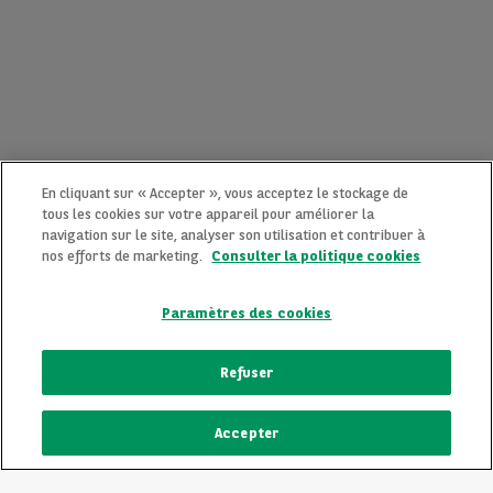
En cliquant sur « Accepter », vous acceptez le stockage de
tous les cookies sur votre appareil pour améliorer la
navigation sur le site, analyser son utilisation et contribuer à
nos efforts de marketing.
Consulter la politique cookies
Paramètres des cookies
CONTACTEZ-NOUS MAINTENANT !
Refuser
Une question ?
Accepter
Nous sommes là pour vous.
ECRIVEZ-NOUS