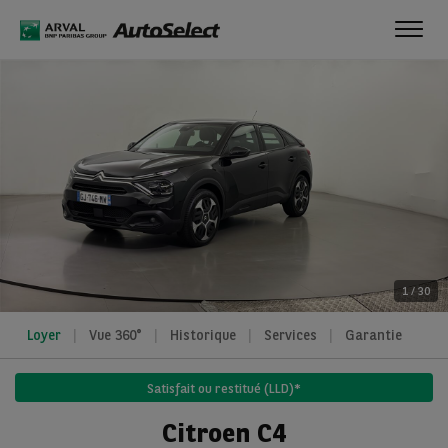
Toggl
navig
1
/
30
Loyer
Vue 360°
Historique
Services
Garantie
Satisfait ou restitué (LLD)*
Citroen C4