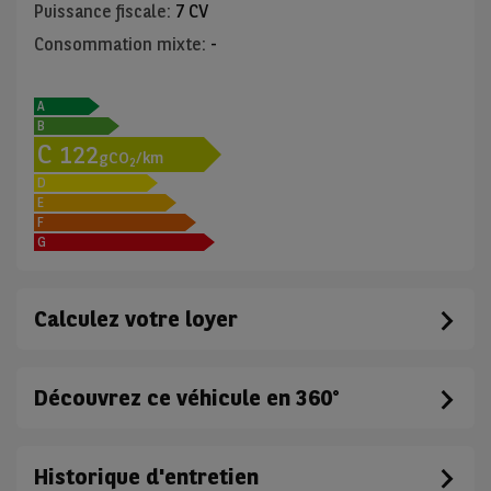
Puissance fiscale
:
7 CV
Consommation mixte
:
-
A
B
C
122
gCO
/km
2
D
E
F
G
Calculez votre loyer
Découvrez ce véhicule en 360°
Historique d'entretien