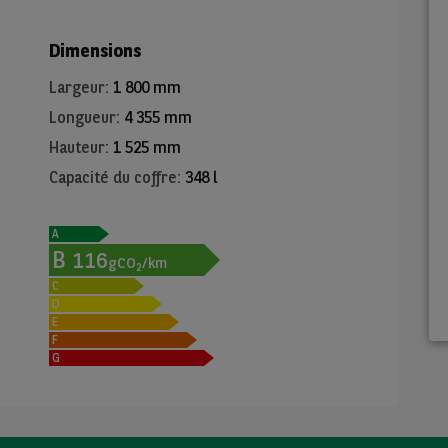
Dimensions
Largeur
:
1 800 mm
Longueur
:
4 355 mm
Hauteur
:
1 525 mm
Capacité du coffre
:
348 l
A
B
116
gCO
/km
2
C
D
E
F
G