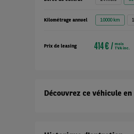
Kilométrage annuel
10000 km
414 €
mois
Prix de leasing
TVA inc.
Découvrez ce véhicule en