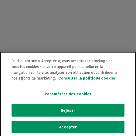
En cliquant sur « Accepter », vous acceptez le stockage de
tous les cookies sur votre appareil pour améliorer la
navigation sur le site, analyser son utilisation et contribuer à
nos efforts de marketing.
Consulter la politique cookies
Paramètres des cookies
CONTACTEZ-NOUS MAINTENANT !
Refuser
Une question ?
Accepter
Nous sommes là pour vous.
ECRIVEZ-NOUS