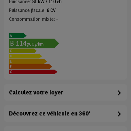
Puissance
:
81 kW / 110 ch
Puissance fiscale
:
6 CV
Consommation mixte
:
-
A
B
114
gCO
/km
2
C
D
E
F
G
Calculez votre loyer
Découvrez ce véhicule en 360°