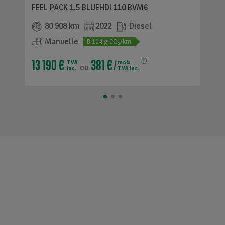
FEEL PACK 1.5 BLUEHDI 110 BVM6
80 908 km
2022
Diesel
Manuelle
B
114
g CO
/km
2
13 190 €
381 €
TVA
mois
ou
inc.
TVA inc.