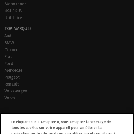
Monospace
4X4 / SUV
Utilitaire
TOP MARQUES
Audi
BMW
Citroen
Fiat
Ford
Mercedes
Peugeot
Renault
Volkswagen
Volvo
* Pour tous les trajets de la vie.
En cliquant sur « Accepter », vous acceptez le stockage de
tous les cookies sur votre appareil pour améliorer la
navigation sur le site, analyser son utilisation et contribuer à