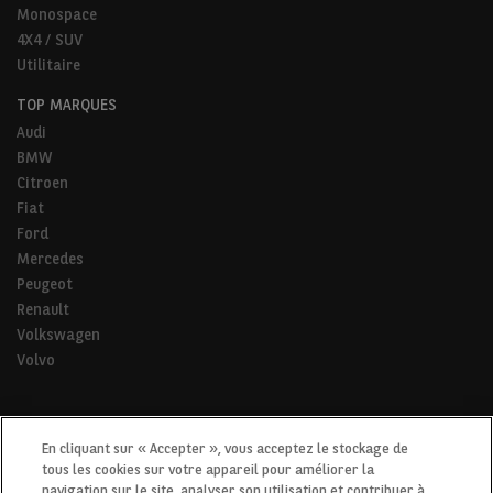
Monospace
4X4 / SUV
Utilitaire
TOP MARQUES
Audi
BMW
Citroen
Fiat
Ford
Mercedes
Peugeot
Renault
Volkswagen
Volvo
* Pour tous les trajets de la vie.
En cliquant sur « Accepter », vous acceptez le stockage de
tous les cookies sur votre appareil pour améliorer la
navigation sur le site, analyser son utilisation et contribuer à