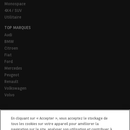
Monospace
4X4 / SUV
Utilitaire
TOP MARQUES
Audi
BMW
Citroen
Fiat
Ford
Mercedes
Peugeot
Renault
Volkswagen
Volvo
* Pour tous les trajets de la vie.
En cliquant sur « Accepter », vous acceptez le stockage de
tous les cookies sur votre appareil pour améliorer la
navigation sur le site, analyser son utilisation et contribuer à