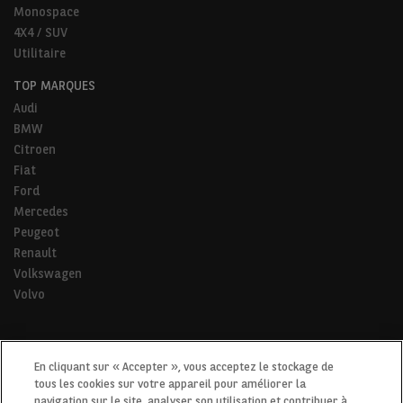
Monospace
4X4 / SUV
Utilitaire
TOP MARQUES
Audi
BMW
Citroen
Fiat
Ford
Mercedes
Peugeot
Renault
Volkswagen
Volvo
* Pour tous les trajets de la vie.
En cliquant sur « Accepter », vous acceptez le stockage de
tous les cookies sur votre appareil pour améliorer la
navigation sur le site, analyser son utilisation et contribuer à