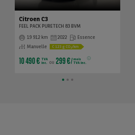
Citroen C3
FEEL PACK PURETECH 83 BVM
19 912 km
2022
Essence
Manuelle
C
123
g CO
/km
2
10 490 €
299 €
TVA
mois
ou
inc.
TVA inc.