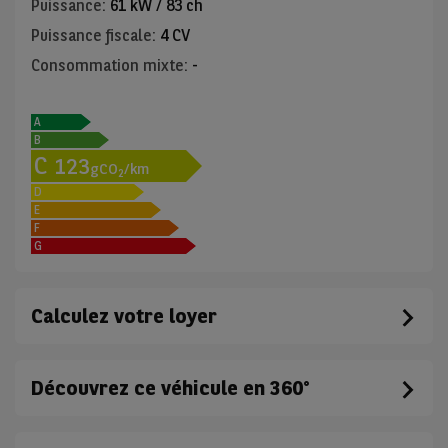
Puissance
:
61 kW / 83 ch
Puissance fiscale
:
4 CV
Consommation mixte
:
-
A
B
C
123
gCO
/km
2
D
E
F
G
Calculez votre loyer
Découvrez ce véhicule en 360°