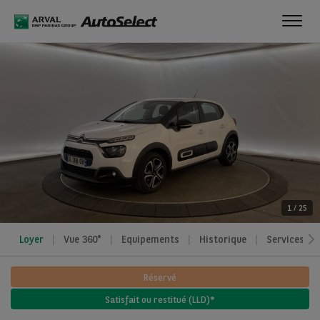
Toggl
navig
1
/
25
Loyer
Vue 360°
Equipements
Historique
Services
Réservé
Satisfait ou restitué (LLD)*