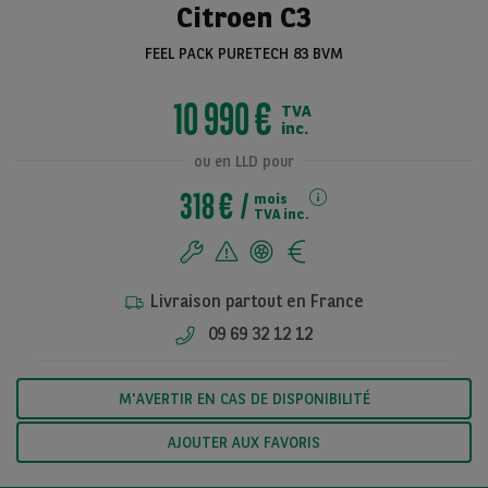
Citroen C3
FEEL PACK PURETECH 83 BVM
Voir toutes les
10 990 €
TVA
photos
inc.
ou en LLD pour
318 €
mois
TVA inc.
Livraison partout en France
09 69 32 12 12
M'AVERTIR EN CAS DE DISPONIBILITÉ
AJOUTER AUX FAVORIS