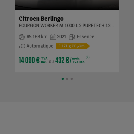
Citroen Berlingo
FOURGON WORKER M 1000 1.2 PURETECH 130CV BVA8
65 168 km
2021
Essence
Automatique
E
171
g CO
/km
2
14 090 €
432 €
TVA
mois
ou
inc.
TVA inc.