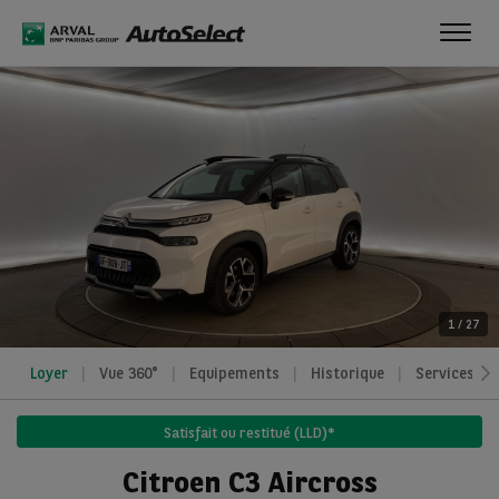
Toggl
navig
1
/
27
Loyer
Vue 360°
Equipements
Historique
Services
Satisfait ou restitué (LLD)*
Citroen C3 Aircross