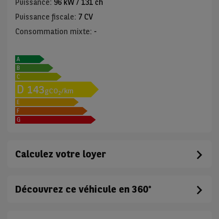
Puissance
:
96 kW / 131 ch
Puissance fiscale
:
7 CV
Consommation mixte
:
-
A
B
C
D
143
gCO
/km
2
E
F
G
Calculez votre loyer
Découvrez ce véhicule en 360°