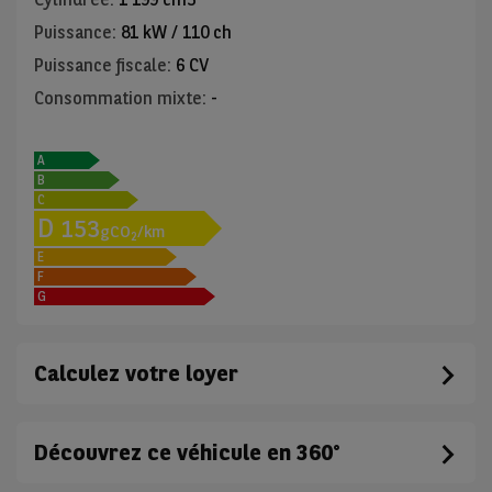
Puissance
:
81 kW / 110 ch
Puissance fiscale
:
6 CV
Consommation mixte
:
-
A
B
C
D
153
gCO
/km
2
E
F
G
Calculez votre loyer
Découvrez ce véhicule en 360°