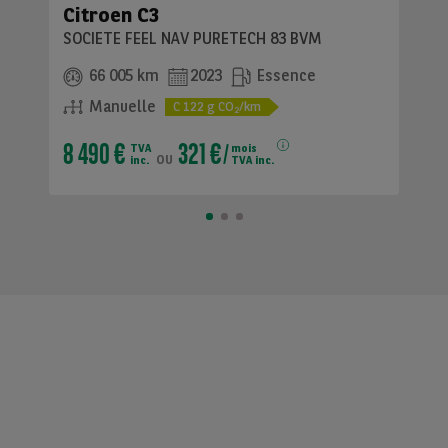
Citroen C3
SOCIETE FEEL NAV PURETECH 83 BVM
66 005 km
2023
Essence
Manuelle
C
122
g CO
/km
2
8 490 €
321 €
TVA
mois
ou
inc.
TVA inc.