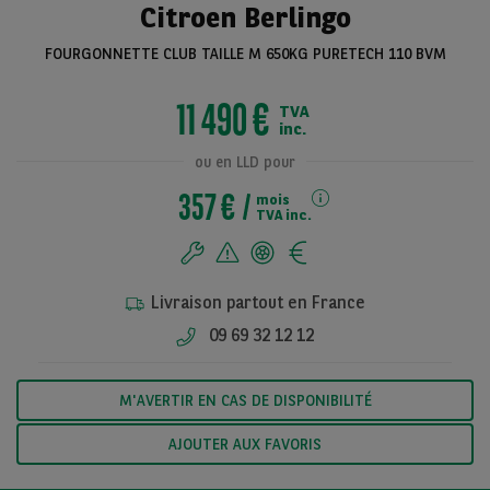
Citroen Berlingo
FOURGONNETTE CLUB TAILLE M 650KG PURETECH 110 BVM
Voir toutes les
11 490 €
TVA
photos
inc.
ou en LLD pour
357 €
mois
TVA inc.
Livraison partout en France
09 69 32 12 12
M'AVERTIR EN CAS DE DISPONIBILITÉ
AJOUTER AUX FAVORIS