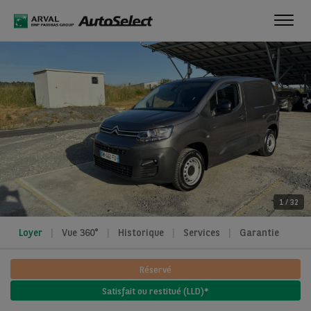
Toggl
navig
1
/
32
Loyer
Vue 360°
Historique
Services
Garantie
Réservé
Satisfait ou restitué (LLD)*