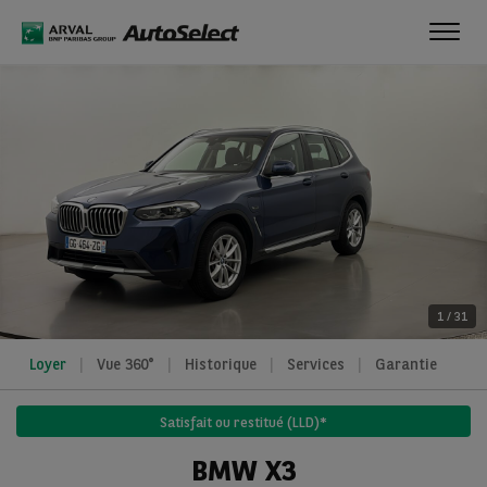
Toggl
navig
1
/
31
Loyer
Vue 360°
Historique
Services
Garantie
Satisfait ou restitué (LLD)*
BMW X3