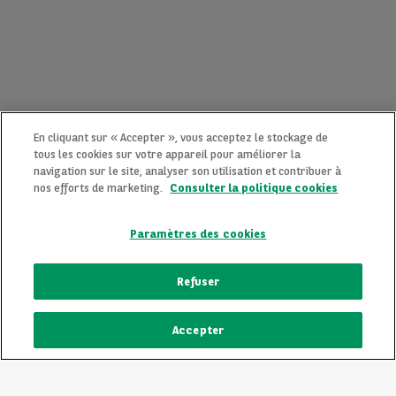
En cliquant sur « Accepter », vous acceptez le stockage de
tous les cookies sur votre appareil pour améliorer la
navigation sur le site, analyser son utilisation et contribuer à
nos efforts de marketing.
Consulter la politique cookies
Paramètres des cookies
CONTACTEZ-NOUS MAINTENANT !
Refuser
Une question ?
Accepter
Nous sommes là pour vous.
ECRIVEZ-NOUS
Vous souhaitez une précision sur un modèle qui vous plait