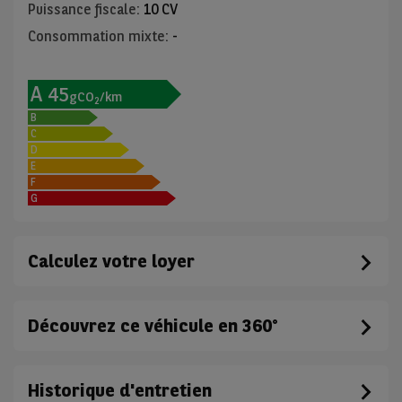
Puissance fiscale
:
10 CV
Consommation mixte
:
-
A
45
gCO
/km
2
B
C
D
E
F
G
Calculez votre loyer
Découvrez ce véhicule en 360°
Historique d'entretien