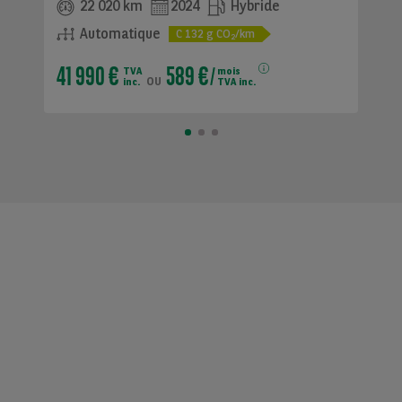
22 020 km
2024
Hybride
Automatique
C
132
g CO
/km
2
41 990 €
589 €
TVA
mois
ou
inc.
TVA inc.