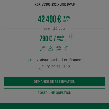
XDRIVE30E 292 XLINE BVA8
42 490 €
TVA
Voir toutes les
inc.
photos
ou en LLD pour
790 €
mois
TVA inc.
Livraison partout en France
09 69 32 12 12
DEMANDE DE RÉSERVATION
POSER UNE QUESTION