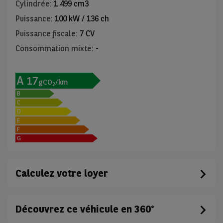
Cylindrée
:
1 499 cm3
Puissance
:
100 kW / 136 ch
Puissance fiscale
:
7 CV
Consommation mixte
:
-
A
17
gCO
/km
2
B
C
D
E
F
G
Calculez votre loyer
Découvrez ce véhicule en 360°