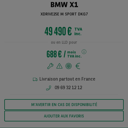
BMW X1
XDRIVE25E M SPORT DKG7
Voir toutes les
49 490 €
TVA
photos
inc.
ou en LLD pour
688 €
mois
TVA inc.
Livraison partout en France
09 69 32 12 12
M'AVERTIR EN CAS DE DISPONIBILITÉ
AJOUTER AUX FAVORIS