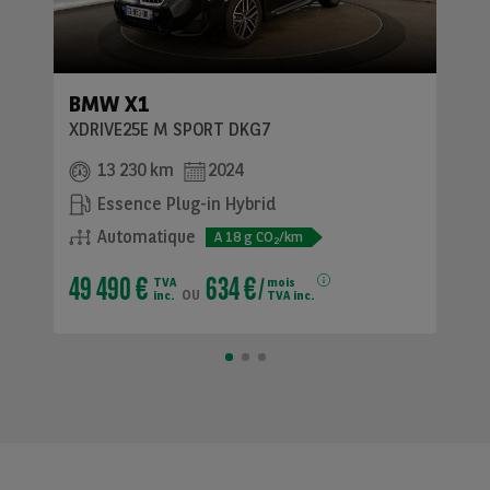
BMW X1
XDRIVE25E M SPORT DKG7
13 230 km
2024
Essence Plug-in Hybrid
Automatique
A
18
g CO
/km
2
49 490 €
634 €
TVA
mois
ou
inc.
TVA inc.