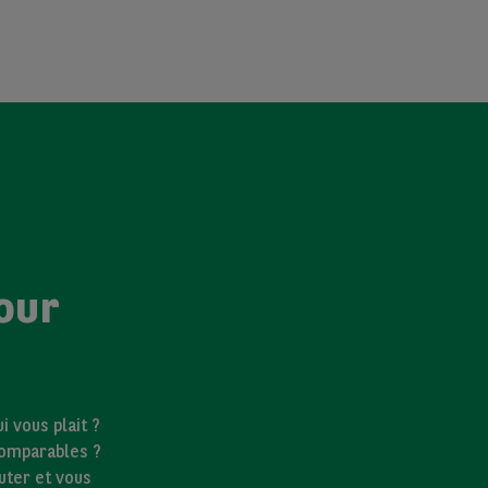
our
 vous plait ?
comparables ?
uter et vous