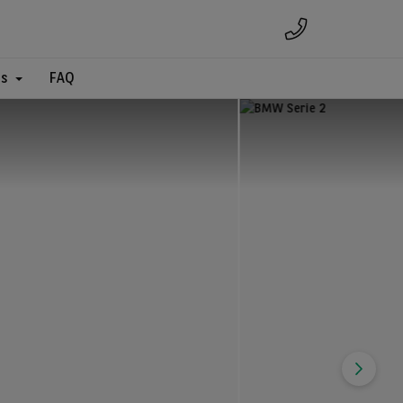
es
FAQ