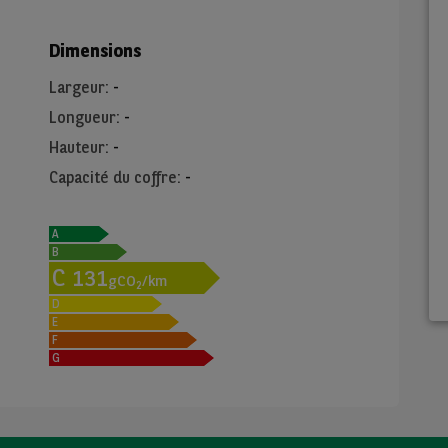
Dimensions
Largeur
:
-
Longueur
:
-
Hauteur
:
-
Capacité du coffre
:
-
A
B
C
131
gCO
/km
2
D
E
F
G