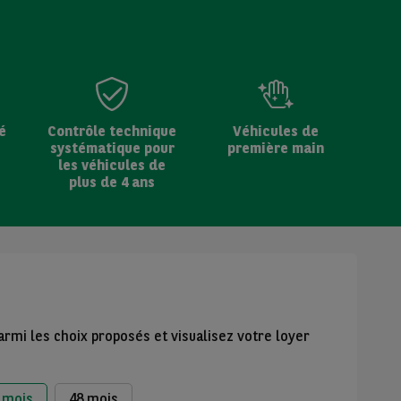
é
Contrôle technique
Véhicules de
systématique pour
première main
les véhicules de
plus de 4 ans
armi les choix proposés et visualisez votre loyer
 mois
48 mois