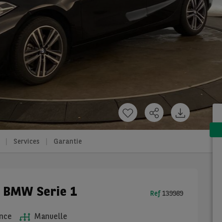
Services
Garantie
e BMW Serie 1
Ref
139989
nce
Manuelle