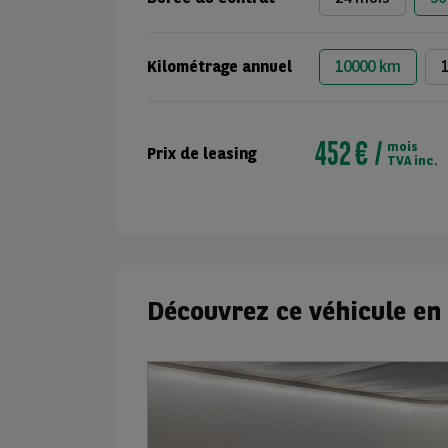
Kilométrage annuel
10000 km
452 €
mois
Prix de leasing
TVA inc.
Découvrez ce véhicule en