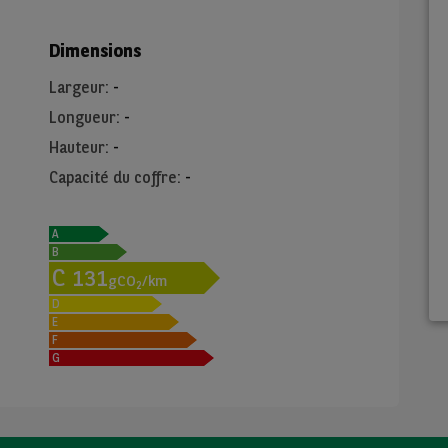
Dimensions
Largeur
:
-
Longueur
:
-
Hauteur
:
-
Capacité du coffre
:
-
A
B
C
131
gCO
/km
2
D
E
F
G