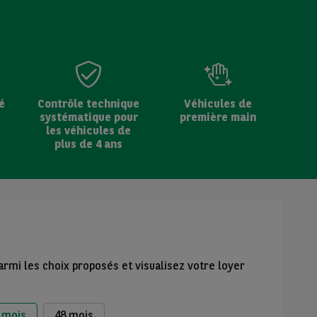
é
Contrôle technique
Véhicules de
systématique pour
première main
les véhicules de
plus de 4 ans
armi les choix proposés et visualisez votre loyer
 mois
48 mois