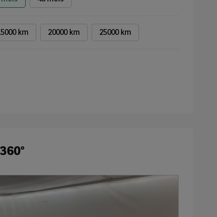
15000 km
20000 km
25000 km
 360°